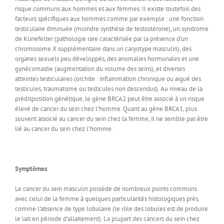
risque communs aux hommes et aux femmes. Il existe toutefois des
facteurs spécifiques aux hommes comme par exemple : une fonction
testiculaire diminuée (moindre synthèse de testostérone), un syndrome
de Klinefelter (pathologie rare caractérisée par la présence d’un
chromosome X supplémentaire dans un caryotype masculin), des
organes sexuels peu développés, des anomalies hormonales et une
gynécomastie (augmentation du volume des seins), et diverses
atteintes testiculaires (orchite : inflammation chronique ou aiguë des
testicules, traumatisme ou testicules non descendus). Au niveau de la
prédisposition génétique, le gène BRCA2 peut être associé à un risque
élevé de cancer du sein chez l’homme. Quant au gène BRCA1, plus
souvent associé au cancer du sein chez la femme, il ne semble pas être
lié au cancer du sein chez l’homme.
Symptômes
Le cancer du sein masculin possède de nombreux points communs
avec celui de la femme à quelques particularités histologiques près,
comme l’absence de type lobulaire (le rôle des lobules est de produire
le lait en période d’allaitement). La plupart des cancers du sein chez