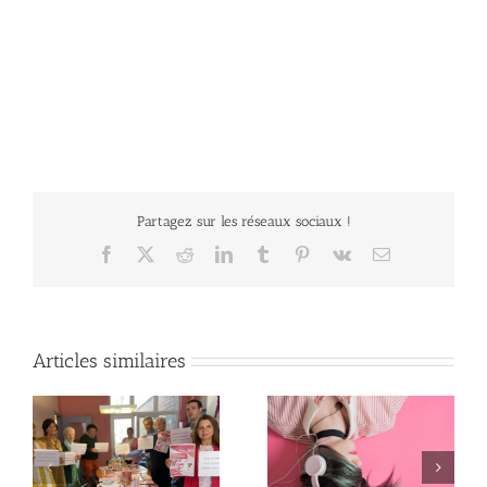
Partagez sur les réseaux sociaux !
Facebook
X
Reddit
LinkedIn
Tumblr
Pinterest
Vk
Email
Articles similaires
Article – DECEMBRE
Article – NOVEMBRE