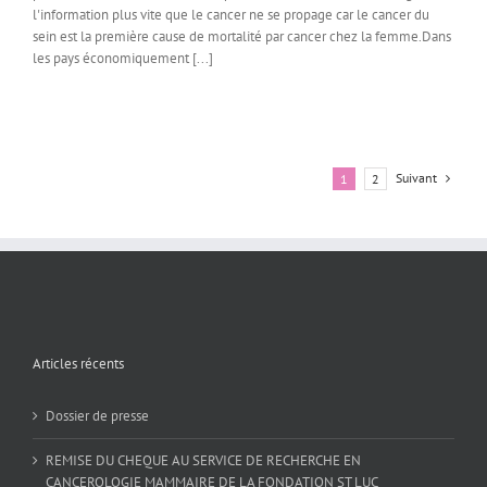
l'information plus vite que le cancer ne se propage car le cancer du
sein est la première cause de mortalité par cancer chez la femme.Dans
les pays économiquement [...]
Suivant
1
2
Articles récents
Dossier de presse
REMISE DU CHEQUE AU SERVICE DE RECHERCHE EN
CANCEROLOGIE MAMMAIRE DE LA FONDATION ST LUC