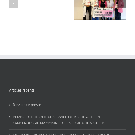
Dossier
RECHERCHE EN
RECHERCHE DANS LA
de
CANCEROLOGIE
LUTTE CONTRE LE
presse
MAMMAIRE DE LA
CANCER DU SEIN
FONDATION ST LUC
Articles récents
Dossier de presse
REMISE DU CHEQUE AU SERVICE DE RECHERCHE EN
CANCEROLOGIE MAMMAIRE DE LA FONDATION ST LUC