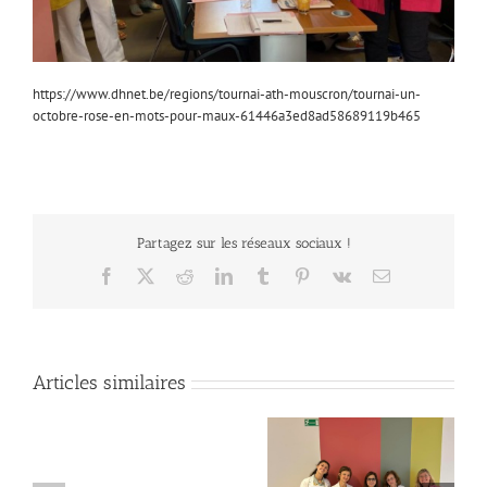
https://www.dhnet.be/regions/tournai-ath-mouscron/tournai-un-
octobre-rose-en-mots-pour-maux-61446a3ed8ad58689119b465
Partagez sur les réseaux sociaux !
Facebook
X
Reddit
LinkedIn
Tumblr
Pinterest
Vk
Email
Articles similaires
REMISE DU CHEQUE
AU SERVICE DE
SOLIDAIRE POUR LA