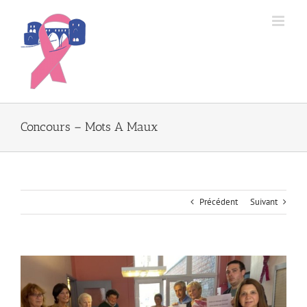
Passer
au
contenu
Concours – Mots A Maux
Précédent
Suivant
Voir
l'image
agrandie