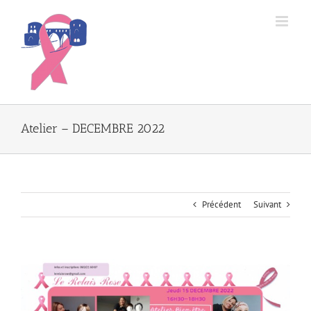
Passer
au
contenu
Atelier – DECEMBRE 2022
Précédent
Suivant
Voir
l'image
agrandie