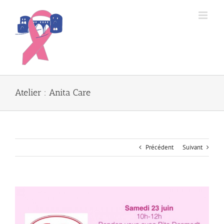
Passer
au
contenu
Atelier : Anita Care
Précédent
Suivant
Voir
l'image
agrandie