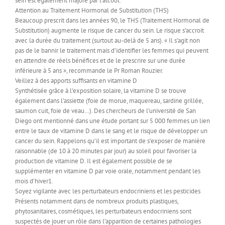
sein est également majoré par l’alcool.
Attention au Traitement Hormonal de Substitution (THS)
Beaucoup prescrit dans les années 90, le THS (Traitement Hormonal de
Substitution) augmente le risque de cancer du sein. Le risque s’accroit
avec la durée du traitement (surtout au-delà de 5 ans). « Il s’agit non
pas de le bannir le traitement mais d’identifier les femmes qui peuvent
en attendre de réels bénéfices et de le prescrire sur une durée
inférieure à 5 ans », recommande le Pr Roman Rouzier.
Veillez à des apports suffisants en vitamine D
Synthétisée grâce à l’exposition solaire, la vitamine D se trouve
également dans l’assiette (foie de morue, maquereau, sardine grillée,
saumon cuit, foie de veau…). Des chercheurs de l’université de San
Diego ont mentionné dans une étude portant sur 5 000 femmes un lien
entre le taux de vitamine D dans le sang et le risque de développer un
cancer du sein. Rappelons qu’il est important de s’exposer de manière
raisonnable (de 10 à 20 minutes par jour) au soleil pour favoriser la
production de vitamine D. Il est également possible de se
supplémenter en vitamine D par voie orale, notamment pendant les
mois d’hiver1.
Soyez vigilante avec les perturbateurs endocriniens et les pesticides
Présents notamment dans de nombreux produits plastiques,
phytosanitaires, cosmétiques, les perturbateurs endocriniens sont
suspectés de jouer un rôle dans l’apparition de certaines pathologies