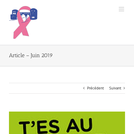
Passer
au
contenu
Article – Juin 2019
Précédent
Suivant
Voir
l'image
agrandie