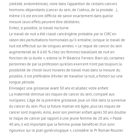
(obésité, endométriose), voire dans l’apparition de certains cancers
hormono-dépendants (cancer du sein, de l’utérus, de la prostate…),
même s’il est encore difficile de savoir exactement dans quelle
mesure leurs effets peuvent être délétères.
Evitez, si possible, le travail nocturne
Le travail de nuit a été classé cancérigène probable par le CIRC en
raison des perturbations hormonales qu’il entraîne, lorsque le travail de
nuit est effectué sur de longues années. « Le risque de cancer du sein
augmenterait de 8 à 60 % chez les femmes travaillant de nuit en
fonction de la durée », estime le Pr Béatrice Fervers. Bien sûr, certaines
personnes de par la profession qu’elles exercent n’ont pas toujours la
possibilité de choisir leurs horaires de travail mais dans la mesure du
possible, il est préférable d’éviter de travailler la nuit, a fortiori sur une
longue période.
Envisagez une grossesse avant 30 ans et allaitez votre enfant
La maternité diminue les risques de cancer du sein, comparé aux
nullipares. L’âge de la première grossesse joue un rôle dans la survenue
du cancer du sein. Plus la future maman est âgée, plus les risques de
cancer sont majorés. Ainsi, avoir son premier enfant après 30 ans double
le risque de cancer par rapport à une jeune femme de 20 ans. « Passé
40 ans, il est important que la femme puisse bénéficier d’un suivi
rigoureux sur le plan gynécologique », considère le Pr Roman Rouzier.